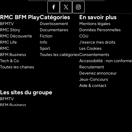
RMC BFM Play
Catégories
En savoir plus
BFMTV 
Divertissement
Mentions légales
RMC Story 
Documentaires
Données Personnelles
RMC Découverte 
Fiction
CGU
RMC Life 
Info
J'exerce mes droits
RMC 
Sport
Les Cookies
BFM Business 
Toutes les catégories
Consentements
Tech & Co 
Accessibilité : non conforme
Toutes les chaines
Recrutement
Devenez annonceur
Jeux-Concours
Aide & contact
Les sites du groupe
BFMTV
BFM Business
RMC
RMC Sport
Tech and Co
BFM Immo