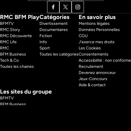
RMC BFM Play
Catégories
En savoir plus
BFMTV 
Divertissement
Mentions légales
RMC Story 
Documentaires
Données Personnelles
RMC Découverte 
Fiction
CGU
RMC Life 
Info
J'exerce mes droits
RMC 
Sport
Les Cookies
BFM Business 
Toutes les catégories
Consentements
Tech & Co 
Accessibilité : non conforme
Toutes les chaines
Recrutement
Devenez annonceur
Jeux-Concours
Aide & contact
Les sites du groupe
BFMTV
BFM Business
RMC
RMC Sport
Tech and Co
BFM Immo