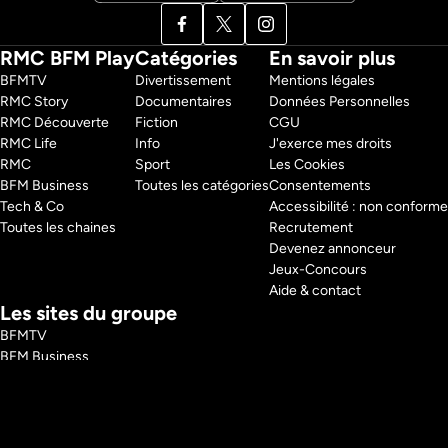
RMC BFM Play
Catégories
En savoir plus
BFMTV 
Divertissement
Mentions légales
RMC Story 
Documentaires
Données Personnelles
RMC Découverte 
Fiction
CGU
RMC Life 
Info
J'exerce mes droits
RMC 
Sport
Les Cookies
BFM Business 
Toutes les catégories
Consentements
Tech & Co 
Accessibilité : non conforme
Toutes les chaines
Recrutement
Devenez annonceur
Jeux-Concours
Aide & contact
Les sites du groupe
BFMTV
BFM Business
RMC
RMC Sport
Tech and Co
BFM Immo