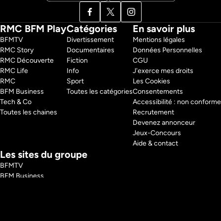
RMC BFM Play
Catégories
En savoir plus
BFMTV 
Divertissement
Mentions légales
RMC Story 
Documentaires
Données Personnelles
RMC Découverte 
Fiction
CGU
RMC Life 
Info
J'exerce mes droits
RMC 
Sport
Les Cookies
BFM Business 
Toutes les catégories
Consentements
Tech & Co 
Accessibilité : non conforme
Toutes les chaines
Recrutement
Devenez annonceur
Jeux-Concours
Aide & contact
Les sites du groupe
BFMTV
BFM Business
RMC
RMC Sport
Tech and Co
BFM Immo