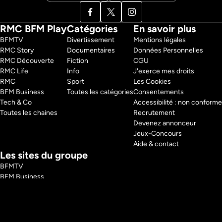
RMC BFM Play
Catégories
En savoir plus
BFMTV 
Divertissement
Mentions légales
RMC Story 
Documentaires
Données Personnelles
RMC Découverte 
Fiction
CGU
RMC Life 
Info
J'exerce mes droits
RMC 
Sport
Les Cookies
BFM Business 
Toutes les catégories
Consentements
Tech & Co 
Accessibilité : non conforme
Toutes les chaines
Recrutement
Devenez annonceur
Jeux-Concours
Aide & contact
Les sites du groupe
BFMTV
BFM Business
RMC
RMC Sport
Tech and Co
BFM Immo