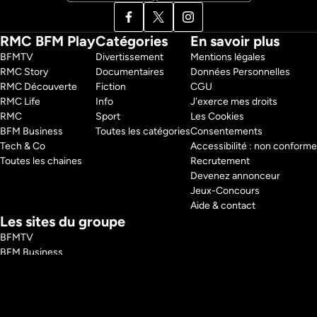
RMC BFM Play
Catégories
En savoir plus
BFMTV 
Divertissement
Mentions légales
RMC Story 
Documentaires
Données Personnelles
RMC Découverte 
Fiction
CGU
RMC Life 
Info
J'exerce mes droits
RMC 
Sport
Les Cookies
BFM Business 
Toutes les catégories
Consentements
Tech & Co 
Accessibilité : non conforme
Toutes les chaines
Recrutement
Devenez annonceur
Jeux-Concours
Aide & contact
Les sites du groupe
BFMTV
BFM Business
RMC
RMC Sport
Tech and Co
BFM Immo