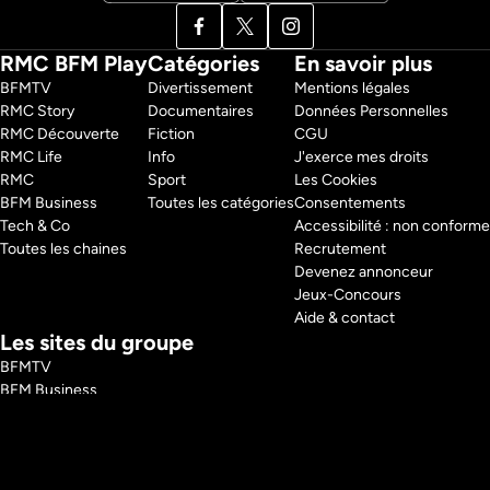
RMC BFM Play
Catégories
En savoir plus
BFMTV 
Divertissement
Mentions légales
RMC Story 
Documentaires
Données Personnelles
RMC Découverte 
Fiction
CGU
RMC Life 
Info
J'exerce mes droits
RMC 
Sport
Les Cookies
BFM Business 
Toutes les catégories
Consentements
Tech & Co 
Accessibilité : non conforme
Toutes les chaines
Recrutement
Devenez annonceur
Jeux-Concours
Aide & contact
Les sites du groupe
BFMTV
BFM Business
RMC
RMC Sport
Tech and Co
BFM Immo