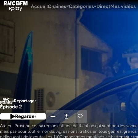
Accueil
Chaines
Catégories
Direct
Mes vidéos
Reportages
Épisode 2
Regarder
Aix-en-Provence et sa région est une destination qui sent bon les vacan
mais pas pour tout le monde. Agressions, trafics en tous genres, grands 
délinquants de la route. Les 1100 gendarmes mobilisés se battent sur tou