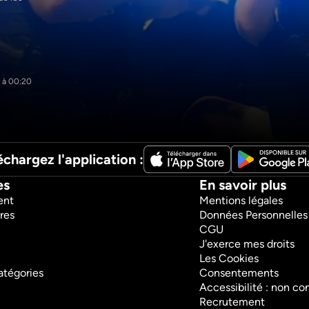
 à 00:20
1h7m
échargez l'application :
es
En savoir plus
ent
Mentions légales
res
Données Personnelles
CGU
J'exerce mes droits
Les Cookies
atégories
Consentements
Accessibilité : non c
Recrutement