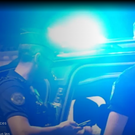
ces 
s les 