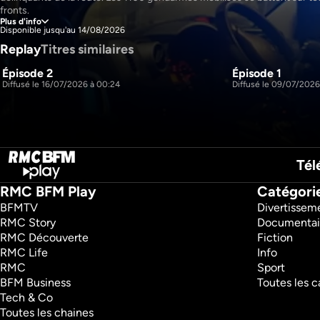
fronts.
Plus d'info
Disponible jusqu'au 14/08/2026
Replay
Titres similaires
Épisode 2
Épisode 1
1h9m
2H9M
S1 E2
Diffusé le 16/07/2026 à 00:24
Diffusé le 09/07/2026
S1 E1
Tél
RMC BFM Play
Catégori
BFMTV 
Divertissem
RMC Story 
Documentai
RMC Découverte 
Fiction
RMC Life 
Info
RMC 
Sport
BFM Business 
Toutes les c
Tech & Co 
Toutes les chaines