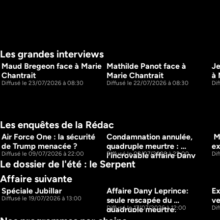
Les grandes interviews
Maud Bregeon face à Marie 
Mathilde Panot face à 
Je
16m
17m
Chantrait
Marie Chantrait
à 
Diffusé le 23/07/2026 à 08:30
Diffusé le 22/07/2026 à 08:30
Di
Les enquêtes de la Rédac
Air Force One : la sécurité 
Condamnation annulée, 
 M
7m
5m
de Trump menacée ?
quadruple meurtre : 
ex
Diffusé le 09/07/2026 à 22:00
Diffusé le 02/07/2026 à 22:00
Di
l’incroyable affaire Dany 
Le dossier de l'été : le Serpent
Leprince
Affaire suivante
Spéciale Jubillar 
Affaire Dany Leprince: 
Ex
1h1m
15m
Diffusé le 19/07/2026 à 13:00
seule rescapée du 
ve
Diffusé le 17/07/2026 à 12:00
Dif
quadruple meurtre, 
comment le témoignage de 