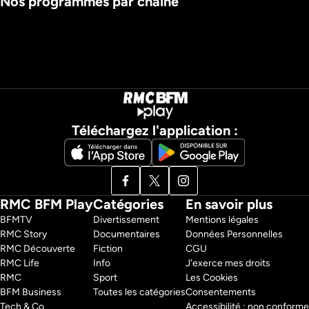
Nos programmes par chaine
Solène Leprince est devenu 
clé
Téléchargez l'application :
RMC BFM Play
Catégories
En savoir plus
BFMTV 
Divertissement
Mentions légales
RMC Story 
Documentaires
Données Personnelles
RMC Découverte 
Fiction
CGU
RMC Life 
Info
J'exerce mes droits
RMC 
Sport
Les Cookies
BFM Business 
Toutes les catégories
Consentements
Tech & Co 
Accessibilité : non conforme