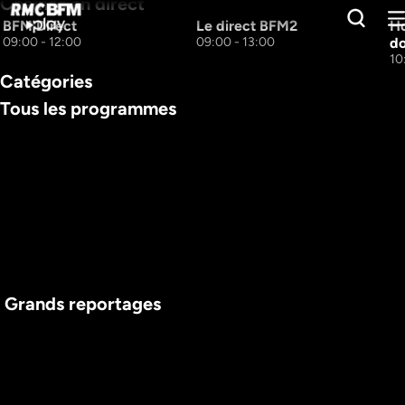
Chaines en direct
BFM Direct
Le direct BFM2
Ho
09:00 - 12:00
09:00 - 13:00
do
10
Catégories
Tous les programmes
 Grands reportages
AVANT-PREMIÈRE