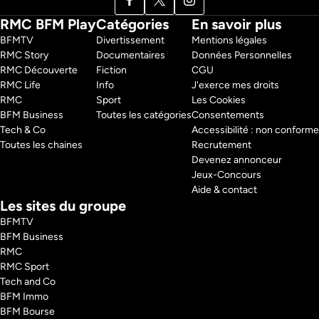
RMC BFM Play
Catégories
En savoir plus
BFMTV 
Divertissement
Mentions légales
RMC Story 
Documentaires
Données Personnelles
RMC Découverte 
Fiction
CGU
RMC Life 
Info
J'exerce mes droits
RMC 
Sport
Les Cookies
BFM Business 
Toutes les catégories
Consentements
Tech & Co 
Accessibilité : non conforme
Toutes les chaines
Recrutement
Devenez annonceur
Jeux-Concours
Aide & contact
Les sites du groupe
BFMTV
BFM Business
RMC
RMC Sport
Tech and Co
BFM Immo
BFM Bourse