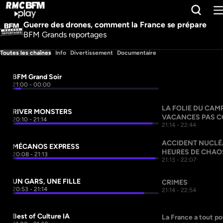
Guerre des drones, comment la France se prépare
BFM Grands reportages
Toutes les chaînes
Info
Divertissement
Documentaire
BFM Grand Soir
21:00 - 00:00
LA FOLIE DU CAMP
RIVER MONSTERS
VACANCES PAS C
20:10 - 21:14
21:14 - 22:44
ACCIDENT NUCLÉA
MÉCANOS EXPRESS
HEURES DE CHAO
20:08 - 21:13
21:13 - 22:07
UN GARS, UNE FILLE
CRIMES
20:53 - 21:14
21:14 - 22:54
Best of Culture IA
La France a tout po