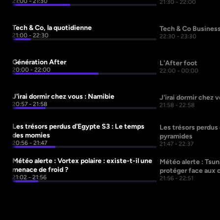
21:00 - 21:30
21:30 - 22:00
Tech & Co, la quotidienne
Tech & Co Busines
21:00 - 22:30
22:30 - 23:30
Génération After 
L'After foot
20:00 - 22:00
22:00 - 00:00
J'irai dormir chez vous : Namibie
J'irai dormir chez 
20:57 - 21:58
21:58 - 22:58
Les trésors perdus d'Egypte S3 : Le temps 
Les trésors perdus 
des momies
pyramides
20:56 - 21:47
21:47 - 22:37
Météo alerte : Vortex polaire : existe-t-il une 
Météo alerte : Tsu
menace de froid ?
protéger face aux 
21:02 - 21:56
21:56 - 22:51