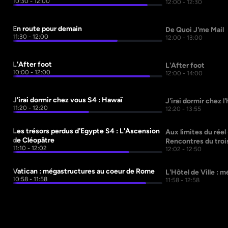
10:30 - 12:00
12:00 - 12:30
En route pour demain
De Quoi J'me Mail
11:30 - 12:00
12:00 - 13:00
L'After foot
L'After foot
10:00 - 12:00
12:00 - 14:00
J'irai dormir chez vous S4 : Hawaï
J'irai dormir chez 
11:20 - 12:20
12:20 - 13:55
Les trésors perdus d'Egypte S4 : L'Ascension 
Aux limites du réel 
de Cléopâtre
Rencontres du tro
11:10 - 12:02
12:02 - 12:50
Vatican : mégastructures au coeur de Rome
L'Hôtel de Ville : 
10:58 - 11:58
11:58 - 12:58