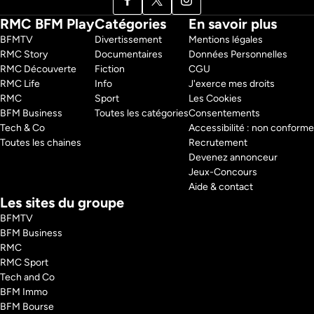
RMC BFM Play
Catégories
En savoir plus
BFMTV 
Divertissement
Mentions légales
RMC Story 
Documentaires
Données Personnelles
RMC Découverte 
Fiction
CGU
RMC Life 
Info
J'exerce mes droits
RMC 
Sport
Les Cookies
BFM Business 
Toutes les catégories
Consentements
Tech & Co 
Accessibilité : non conforme
Toutes les chaines
Recrutement
Devenez annonceur
Jeux-Concours
Aide & contact
Les sites du groupe
BFMTV
BFM Business
RMC
RMC Sport
Tech and Co
BFM Immo
BFM Bourse