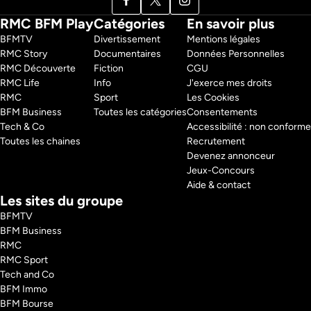
RMC BFM Play
Catégories
En savoir plus
BFMTV 
Divertissement
Mentions légales
RMC Story 
Documentaires
Données Personnelles
RMC Découverte 
Fiction
CGU
RMC Life 
Info
J'exerce mes droits
RMC 
Sport
Les Cookies
BFM Business 
Toutes les catégories
Consentements
Tech & Co 
Accessibilité : non conforme
Toutes les chaines
Recrutement
Devenez annonceur
Jeux-Concours
Aide & contact
Les sites du groupe
BFMTV
BFM Business
RMC
RMC Sport
Tech and Co
BFM Immo
BFM Bourse