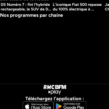
DS Numéro 7 : fini l'hybride 
L'iconique Fiat 500 repasse 
Ja
rechargeable, le SUV de DS 
du 100% électrique à 
Ch
passe au 100% électrique et 
l'hybride (très) léger
l'
Nos programmes par chaine
à l'hybride léger
l'
Téléchargez l'application :