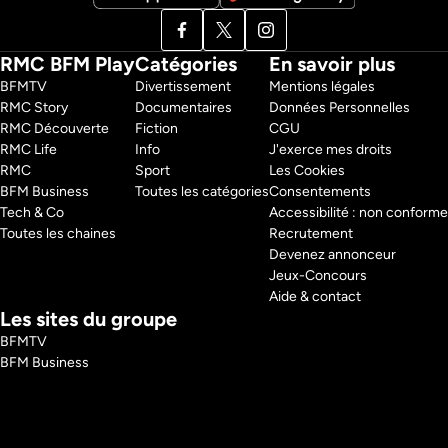
RMC BFM Play
Catégories
En savoir plus
BFMTV 
Divertissement
Mentions légales
RMC Story 
Documentaires
Données Personnelles
RMC Découverte 
Fiction
CGU
RMC Life 
Info
J'exerce mes droits
RMC 
Sport
Les Cookies
BFM Business 
Toutes les catégories
Consentements
Tech & Co 
Accessibilité : non conforme
Toutes les chaines
Recrutement
Devenez annonceur
Jeux-Concours
Aide & contact
Les sites du groupe
BFMTV
BFM Business
RMC
RMC Sport
Tech and Co
BFM Immo