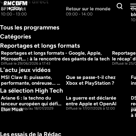
Chaines en direct
BFM Direct
Retour sur le monde
Co
10:00 - 13:00
09:00 - 14:00
bl
10
Tous les programmes
Catégories
Reportages et longs formats 
Reportages et longs formats - Google, Apple, 
Reportages
28m
Microsoft... : à la rencontre des géants de la tech
le récap' d
Diffusé le 29/06/2026 à 17:43
Diffusé le 25
L'actu jeux vidéos
MSI Claw 8: puissante, 
Que se passe-t-il chez 
Fu
performante, onéreuse... 
Xbox et PlayStation ?
in
mais pour qui ?
ut
La sélection High Tech
cl
Ariane 6 : la techno du 
La guerre est déclarée 
DS
1h7m
37m
lanceur européen qui défie 
entre Apple et OpenAI
re
Disponible jusqu'au 18/01/2029
Diffusé le 17/07/2026 à 12:00
Dif
Elon Musk
pa
à 
Les essais de la Rédac