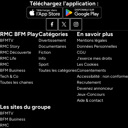
Téléchargez l'application :
RMC BFM Play
Catégories
En savoir plus
BFMTV 
Divertissement
Mentions légales
RMC Story 
Documentaires
Données Personnelles
RMC Découverte 
Fiction
CGU
RMC Life 
Info
J'exerce mes droits
RMC 
Sport
Les Cookies
BFM Business 
Toutes les catégories
Consentements
Tech & Co 
Accessibilité : non conforme
Toutes les chaines
Recrutement
Devenez annonceur
Jeux-Concours
Aide & contact
Les sites du groupe
BFMTV
BFM Business
RMC