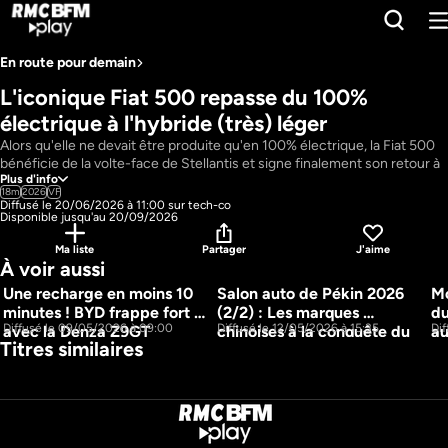
En route pour demain
L'iconique Fiat 500 repasse du 100% 
électrique à l'hybride (très) léger
Alors qu'elle ne devait être produite qu'en 100% électrique, la Fiat 500 
bénéficie de la volte-face de Stellantis et signe finalement son retour à 
Plus d'info
l'hybride en récupérant le bloc 1.0 litre essence de 65 chevaux en 
18m
2026
VF
hybridation 12 volts, associé à une boîte 6 vitesses. Un retour en arrière 
Diffusé le 20/06/2026 à 11:00 sur tech-co
sur le plan de la conduite qui doit permettre de relancer les ventes de 
Disponible jusqu'au 20/09/2026
ce modèle italien iconique.
Ma liste
Partager
J'aime
Pays : 
France
À voir aussi
Présentateur : 
Julien Bonnet
Une recharge en moins 10 
Salon auto de Pékin 2026 
Mo
15m
2 JOURS
minutes ! BYD frappe fort 
(2/2) : Les marques 
du
16m
Diffusé le 09/05/2026 à 09:00
Diffusé le 12/05/2026 à 15:35
Dif
avec la Denza Z9GT
chinoises à la conquête du 
au
Titres similaires
monde
de