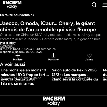
En route pour demain
Jaecoo, Omoda, iCaur... Chery, le géant 
chinois de l'automobile qui vise l'Europe
On a testé en Chine un SUV qui y est assemblé... mais qui n'y est pas 
commercialisé: le Jaecoo 5. Derrière cette marque, le géant chinois 
Plus d'info
Chery, numéro un sur les ventes à l'étranger depuis plus de 20 ans. Un 
29m
2026
VF
groupe qui vise désormais l'Europe avec des marques comme Jaecoo 
Diffusé le 06/06/2026 à 10:30 sur tech-co
mais aussi Omoda, iCaur ou encore Lepas. Découverte de cette galaxie 
Disponible jusqu'au 06/09/2026
Chery, de ses usines à cet essai en terres chinoises pour finir sur ses 
Ma liste
Partager
J'aime
débuts prometteurs en Europe et sa stratégie pour la France : un 
À voir aussi
groupe qui arrive un peu après les autres et qui mise notamment sur 
l'hybride, un réseau de distribution et d'après-vente pour accompagner 
Une recharge en moins 10 
Salon auto de Pékin 2026 
Mo
15m
ce développement accéléré et l'image de l'acteur Jean Reno pour se 
2 JOURS
minutes ! BYD frappe fort 
(2/2) : Les marques 
du
créer une image plus locale. Un pari gagnant ?
16m
Diffusé le 09/05/2026 à 09:00
Diffusé le 12/05/2026 à 15:35
Dif
avec la Denza Z9GT
chinoises à la conquête du 
au
Pays : 
France
Titres similaires
monde
de
Présentateur : 
Julien Bonnet