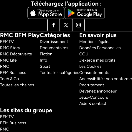
Téléchargez l'application :
RMC BFM Play
Catégories
En savoir plus
BFMTV 
Divertissement
Mentions légales
RMC Story 
Documentaires
Données Personnelles
RMC Découverte 
Fiction
CGU
RMC Life 
Info
J'exerce mes droits
RMC 
Sport
Les Cookies
BFM Business 
Toutes les catégories
Consentements
Tech & Co 
Accessibilité : non conforme
Toutes les chaines
Recrutement
Devenez annonceur
Jeux-Concours
Aide & contact
Les sites du groupe
BFMTV
BFM Business
RMC