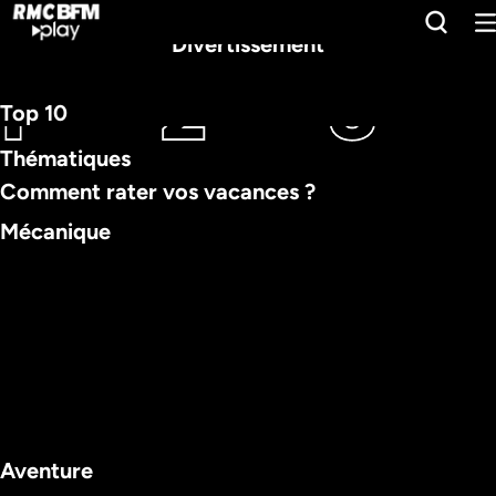
Divertissement
1
1
1
2
2
2
3
3
3
Top 10
Thématiques
Comment rater vos vacances ? 
Mécanique
Aventure
INTÉGRALE