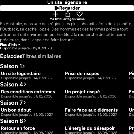
Un site légendaire
Regarder
Ma liste
Partager
J'aime
En Australie, dans une des régions les plus inhospitalières de la planète, 
l'Outback, se cache l´opale. Des hommes et des femmes prêts à tout 
affrontent cet environnement hostile, à la recherche de cette pierre 
précieuse, dans l'espoir de faire fortune.
Plus d'info
Disponible jusqu'au 19/10/2028
Épisodes
Titres similaires
Saison 1
Un site légendaire
Prise de risques
Pi
44m
44m
S1 E1
S1 E2
Disponible jusqu'au 14/11/2026
Disponible jusqu'au 14/11/2026
Dis
Saison 4
Des conditions extrêmes
Un projet risqué
En
44m
44m
S4 E1
S4 E2
Disponible jusqu'au 31/12/2026
Disponible jusqu'au 31/12/2026
Di
Saison 7
Un bon début
Faire face aux éléments
Un
44m
44m
S7 E1
S7 E2
Disponible jusqu'au 31/03/2027
Disponible jusqu'au 31/03/2027
Di
Saison 8
Retour en force
L’énergie du désespoir
Pr
44m
44m
S8 E1
S8 E2
Disponible jusqu'au 12/09/2028
Disponible jusqu'au 12/09/2028
Di