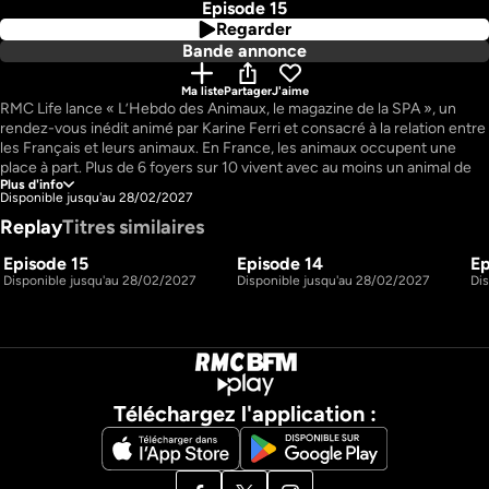
Episode 15
Regarder
Bande annonce
Ma liste
Partager
J'aime
RMC Life lance « L’Hebdo des Animaux, le magazine de la SPA », un 
rendez-vous inédit animé par Karine Ferri et consacré à la relation entre 
les Français et leurs animaux. En France, les animaux occupent une 
place à part. Plus de 6 foyers sur 10 vivent avec au moins un animal de 
Plus d'info
compagnie, soit près de 80 millions d’animaux présents dans les foyers 
Disponible jusqu'au 28/02/2027
! Chiens, chats, oiseaux, nouveaux animaux de compagnie : ils font 
Replay
Titres similaires
partie intégrante de la famille et sont parfois même des soutiens 
essentiels. Mais cette passion française s’accompagne aussi d’une 
Episode 15
Episode 14
Ep
réalité plus fragile. Chaque année, des dizaines de milliers d’animaux 
53m
51m
S1 E15
S1 E14
Disponible jusqu'au 28/02/2027
Disponible jusqu'au 28/02/2027
Di
sont abandonnés, faisant de la France l’un des pays européens les plus 
touchés par ce phénomène. Une situation qui rappelle combien 
l’information, la prévention et l’accompagnement des propriétaires sont 
essentiels, tout au long de la vie de l’animal. C’est dans ce contexte que 
« L’Hebdo des animaux » s’inscrit. Chaque semaine, cette émission 
positive et pédagogique met en lumière une région, ses histoires, ses 
initiatives et celles et ceux qui œuvrent, au quotidien, pour le bien-être 
Téléchargez l'application :