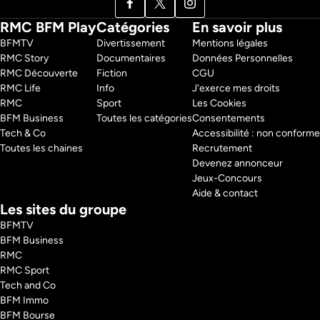
RMC BFM Play
Catégories
En savoir plus
BFMTV 
Divertissement
Mentions légales
RMC Story 
Documentaires
Données Personnelles
RMC Découverte 
Fiction
CGU
RMC Life 
Info
J'exerce mes droits
RMC 
Sport
Les Cookies
BFM Business 
Toutes les catégories
Consentements
Tech & Co 
Accessibilité : non conforme
Toutes les chaines
Recrutement
Devenez annonceur
Jeux-Concours
Aide & contact
Les sites du groupe
BFMTV
BFM Business
RMC
RMC Sport
Tech and Co
BFM Immo
BFM Bourse