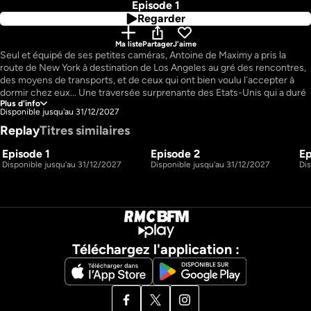
Episode 1
Regarder
Ma liste
Partager
J'aime
Seul et équipé de ses petites caméras, Antoine de Maximy a pris la 
route de New York à destination de Los Angeles au gré des rencontres, 
des moyens de transports, et de ceux qui ont bien voulu l´accepter à 
dormir chez eux... Une traversée surprenante des Etats-Unis qui a duré 
Plus d'info
trois mois. De ce voyage est né le film de cinéma « J´irai dormir à 
Disponible jusqu'au 31/12/2027
Hollywood », nominé aux César en 2009. Antoine de Maximy nous 
Replay
Titres similaires
propose de découvrir la face cachée de ce voyage. Puisée dans les 300 
heures d´images du tournage, le globe squatteur nous livre ici une 
Episode 1
Episode 2
Ep
galerie de personnages improbables et décalés tels que les 
26m
26m
S1 E1
S1 E2
Disponible jusqu'au 31/12/2027
Disponible jusqu'au 31/12/2027
Di
descendants des vagabonds du rail, la danseuse du ventre de Miami, les 
Navajos gothiques, ou encore le cow-boy dépressif. Une aventure, 
drôle, émouvante et culottée, un autre visage de l´Amérique que l´on 
découvre à travers le regard taquin de ce «Globe squatteur», loin des 
clichés et toujours plein de surprises...
Téléchargez l'application :