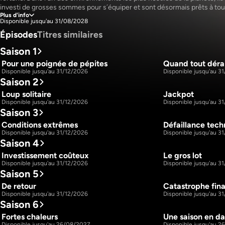
investi de grosses sommes pour s´équiper et sont désormais prêts à tout
Plus d'info
atteindre leurs objectifs. Pour cela, il faudra supporter des températures
Disponible jusqu'au 31/08/2028
élevées que dans le désert du Sahara, surmonter les inévitables pannes 
Épisodes
Titres similaires
mécaniques et résister à la pression constante. Sans parler des serpents
venimeux, des glissements de terrain, des effondrements de mines. Et de
Saison 1
concurrence : chaque année, ce sont plus de 1600 équipes d´orpailleurs 
viennent fouiller le sol des Goldfields dans l´espoir d´y trouver de généreu
Pour une poignée de pépites
Quand tout dérai
44m
d´or.
S1 E1
S1 E2
Disponible jusqu'au 31/12/2026
Disponible jusqu'au 3
Saison 2
Loup solitaire
Jackpot
44m
S2 E1
S2 E2
Disponible jusqu'au 31/12/2026
Disponible jusqu'au 3
Saison 3
Conditions extrêmes
Défaillance tech
44m
S3 E1
S3 E2
Disponible jusqu'au 31/12/2026
Disponible jusqu'au 3
Saison 4
Investissement coûteux
Le gros lot
44m
S4 E1
S4 E2
Disponible jusqu'au 31/12/2026
Disponible jusqu'au 3
Saison 5
De retour
Catastrophe fin
44m
S5 E1
S5 E2
Disponible jusqu'au 31/12/2026
Disponible jusqu'au 3
Saison 6
Fortes chaleurs
Une saison en d
44m
S6 E1
S6 E2
Disponible jusqu'au 26/08/2027
Disponible jusqu'au 