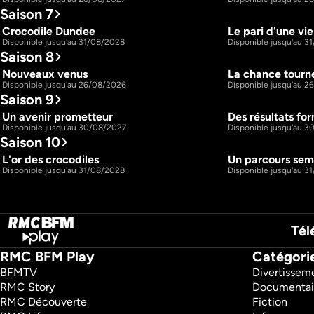
Saison 7
Crocodile Dundee
Le pari d'une vie
44m
S7 E1
S7 E2
Disponible jusqu'au 31/08/2028
Disponible jusqu'au 3
Saison 8
Nouveaux venus
La chance tourn
44m
S8 E1
S8 E2
Disponible jusqu'au 26/08/2026
Disponible jusqu'au 
Saison 9
Un avenir prometteur
Des résultats fo
44m
S9 E17
S9 E18
Disponible jusqu'au 30/08/2027
Disponible jusqu'au 
Saison 10
L'or des crocodiles
Un parcours se
44m
S10 E1
S10 E2
Disponible jusqu'au 31/08/2028
Disponible jusqu'au 3
Tél
RMC BFM Play
Catégori
BFMTV 
Divertissem
RMC Story 
Documentai
RMC Découverte 
Fiction