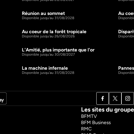
Réunion au sommet
Au coe
44m
44m
S7 E4
S7 E5
Disponible jusqu'au 31/08/2028
Disponibl
Au coeur de la forêt tropicale
Dispari
44m
44m
S8 E4
S8 E5
Disponible jusqu'au 26/08/2026
Disponib
L'Amitié, plus importante que l'or
44m
44m
S9 E20
Disponible jusqu'au 30/08/2027
La machine infernale
Pannes
44m
44m
S10 E4
S10 E5
Disponible jusqu'au 31/08/2028
Disponibl
Les sites du groupe
BFMTV
BFM Business
RMC