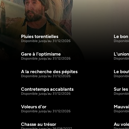
Pluies torentielles
Le bon 
44m
44m
S1 E4
S1 E5
Disponible jusqu'au 31/12/2026
Disponibl
Gare à l'optimisme
L'union
44m
44m
S2 E4
S2 E5
Disponible jusqu'au 31/12/2026
Disponibl
A la recherche des pépites
Le bou
44m
44m
S3 E4
S3 E5
Disponible jusqu'au 31/12/2026
Disponibl
Contretemps accablants
Sur les
44m
44m
S4 E4
S4 E5
Disponible jusqu'au 31/12/2026
Disponibl
Voleurs d'or
Mauvai
44m
44m
S5 E4
S5 E5
Disponible jusqu'au 31/12/2026
Disponibl
Chasse au trésor
Au vole
44m
44m
S6 E4
S6 E5
Disponible jusqu'au 26/08/2027
Disponibl