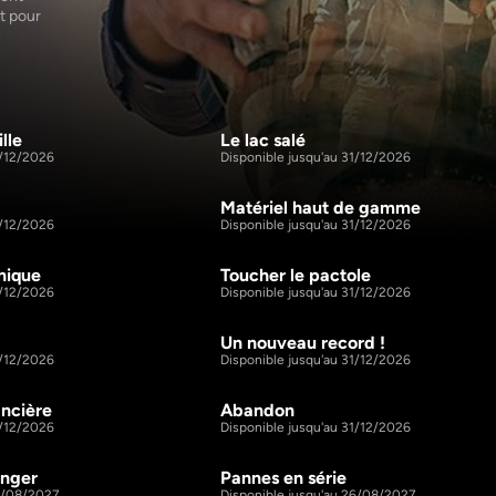
 pour 
 plus 
 
 la 
qui 
x filons 
lle
Le lac salé
44m
S1 E3
1/12/2026
Disponible jusqu'au 31/12/2026
Matériel haut de gamme
44m
S2 E3
1/12/2026
Disponible jusqu'au 31/12/2026
nique
Toucher le pactole
44m
S3 E3
1/12/2026
Disponible jusqu'au 31/12/2026
Un nouveau record !
44m
S4 E3
1/12/2026
Disponible jusqu'au 31/12/2026
ancière
Abandon
44m
S5 E3
1/12/2026
Disponible jusqu'au 31/12/2026
anger
Pannes en série
44m
S6 E3
26/08/2027
Disponible jusqu'au 26/08/2027