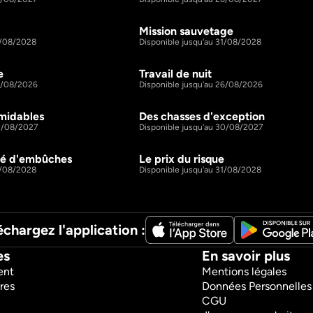
Mission sauvetage
44m
S7 E3
1/08/2028
Disponible jusqu'au 31/08/2028
e
Travail de nuit
44m
S8 E3
26/08/2026
Disponible jusqu'au 26/08/2026
rmidables
Des chasses d'exception
44m
S9 E19
30/08/2027
Disponible jusqu'au 30/08/2027
mé d'embûches
Le prix du risque
44m
S10 E3
1/08/2028
Disponible jusqu'au 31/08/2028
échargez l'application :
es
En savoir plus
ent
Mentions légales
res
Données Personnelles
CGU