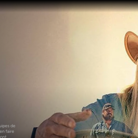
uipes de 
n faire 
ont 