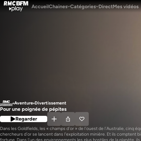
Accueil
Chaines
Catégories
Direct
Mes vidéos
Aventure
Divertissement
Pour une poignée de pépites
Regarder
Dans les Goldfields, les « champs d´or » de l´ouest de l´Australie, cinq éq
chercheurs d´or se lancent dans l'exploitation minière. Et ils comptent bie
fortune. Dans l´un des environnements les plus hostiles de la planète, ils 