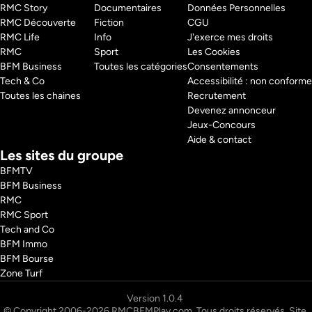
RMC Story 
Documentaires
Données Personnelles
RMC Découverte 
Fiction
CGU
RMC Life 
Info
J'exerce mes droits
RMC 
Sport
Les Cookies
BFM Business 
Toutes les catégories
Consentements
Tech & Co 
Accessibilité : non conforme
Toutes les chaines
Recrutement
Devenez annonceur
Jeux-Concours
Aide & contact
Les sites du groupe
BFMTV
BFM Business
RMC
RMC Sport
Tech and Co
BFM Immo
BFM Bourse
Zone Turf
© Copyright 2006-2026 RMCBFMPlay.com. Tous droits réservés. Site 