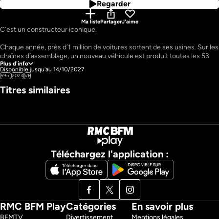
Regarder
Ma liste
Partager
J'aime
C´est un constructeur iconique. 

Chaque année, près d´1 million de voitures sortent de ses usines. Sur les 
chaînes d´assemblage, un nouveau véhicule est produit toutes les 53 
Plus d'info
secondes. 
Disponible jusqu'au 14/10/2027
Pays : 
France
59m
2024
VF
Auteur : 
Timothée Vienne
Titres similaires
Réalisateur : 
Timothée Vienne, Davivaud Eloise
Téléchargez l'application :
RMC BFM Play
Catégories
En savoir plus
BFMTV 
Divertissement
Mentions légales