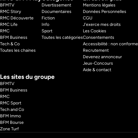
affronter les terrains les plus hostiles de la planète. 
BFMTV 
Divertissement
Mentions légales
Pays : 
France
RMC Story 
Documentaires
Données Personnelles
Présentateur : 
Vincent Lagaf', Gérard Vives
RMC Découverte 
Fiction
CGU
RMC Life 
Info
J'exerce mes droits
RMC 
Sport
Les Cookies
BFM Business 
Toutes les catégories
Consentements
Tech & Co 
Accessibilité : non conforme
Toutes les chaines
Recrutement
Devenez annonceur
Jeux-Concours
Aide & contact
Les sites du groupe
BFMTV
BFM Business
RMC
RMC Sport
Tech and Co
BFM Immo
BFM Bourse
Zone Turf