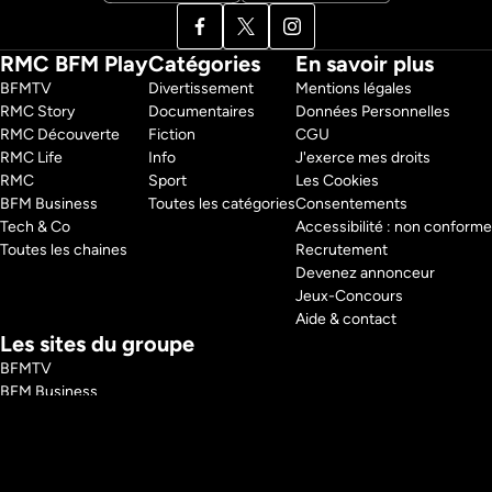
RMC BFM Play
Catégories
En savoir plus
BFMTV 
Divertissement
Mentions légales
RMC Story 
Documentaires
Données Personnelles
RMC Découverte 
Fiction
CGU
RMC Life 
Info
J'exerce mes droits
RMC 
Sport
Les Cookies
BFM Business 
Toutes les catégories
Consentements
Tech & Co 
Accessibilité : non conforme
Toutes les chaines
Recrutement
Devenez annonceur
Jeux-Concours
Aide & contact
Les sites du groupe
BFMTV
BFM Business
RMC
RMC Sport
Tech and Co
BFM Immo