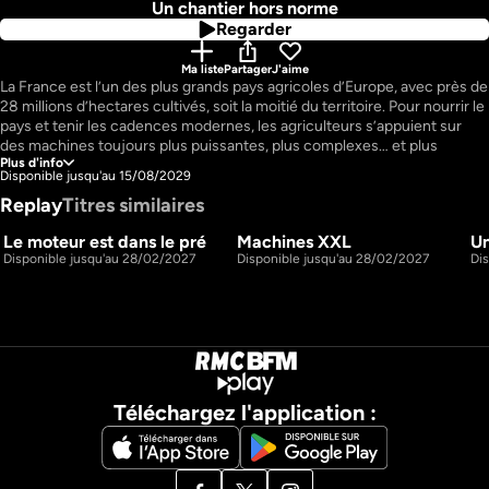
Un chantier hors norme
Regarder
Ma liste
Partager
J'aime
La France est l’un des plus grands pays agricoles d’Europe, avec près de 
28 millions d’hectares cultivés, soit la moitié du territoire. Pour nourrir le 
pays et tenir les cadences modernes, les agriculteurs s’appuient sur 
des machines toujours plus puissantes, plus complexes… et plus 
Plus d'info
chères. "Mécaniques agricoles" nous plonge dans les coulisses de ce 
Disponible jusqu'au 15/08/2029
monde méconnu, au cœur du quotidien d’une entreprise familiale hors 
Replay
Titres similaires
norme : le groupe Cloué. Implanté dans l’Indre depuis plus d’un siècle, le 
groupe est devenu un acteur clé du machinisme agricole, avec 280 
Le moteur est dans le pré
Machines XXL
Un
salariés et 26 concessions réparties sur 14 départements. Son métier : 
1h14m
1h17m
S2 E1
S2 E2
Disponible jusqu'au 28/02/2027
Disponible jusqu'au 28/02/2027
Di
vendre, entretenir et réparer d’immenses machines capables de 
travailler des hectares en un temps record. 
Téléchargez l'application :