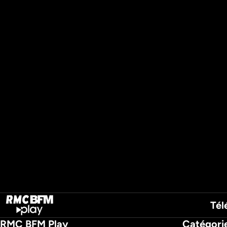
Tél
RMC BFM Play
Catégori