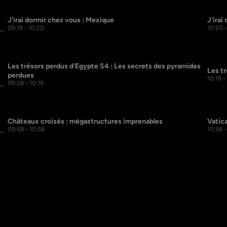
J'irai dormir chez vous : Mexique
J'irai
09:19 - 10:20
10:20 -
Les trésors perdus d'Egypte S4 : Les secrets des pyramides 
Les tr
perdues
10:19 -
09:28 - 10:19
Châteaux croisés : mégastructures imprenables
Vatic
09:58 - 10:58
10:58 -