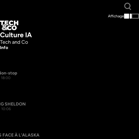
Affichage
Culture IA
Tech and Co
Info
Non-stop
- 18:00
G SHELDON
- 10:06
S FACE À L'ALASKA