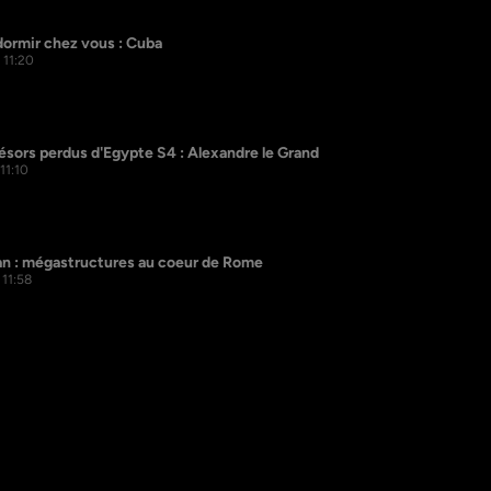
 dormir chez vous : Cuba
 11:20
ésors perdus d'Egypte S4 : Alexandre le Grand
 11:10
an : mégastructures au coeur de Rome
 11:58