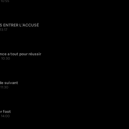
 10:55
ES ENTRER L'ACCUSÉ
 13:17
nce a tout pour réussir
- 10:30
de suivant
 11:30
r foot
- 14:00