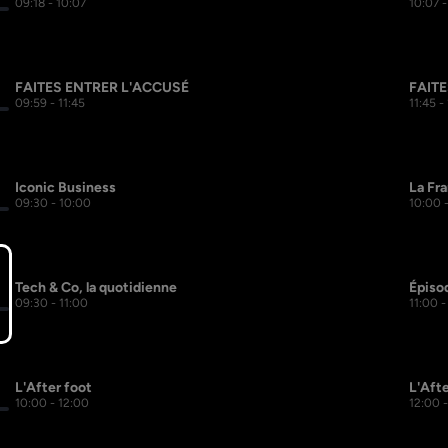
09:18 - 10:07
10:07 -
FAITES ENTRER L'ACCUSÉ
FAIT
09:59 - 11:45
11:45 -
Iconic Business
La Fra
09:30 - 10:00
10:00 
Tech & Co, la quotidienne
Épiso
09:30 - 11:00
11:00 -
L'After foot
L'Afte
10:00 - 12:00
12:00 