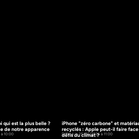
qui est la plus belle ? 
iPhone "zéro carbone" et matériau
15m
de de notre apparence
recyclés : Apple peut-il faire face
 à 10:00
Diffusé le 25/06/2026 à 11:00
défis du climat ?