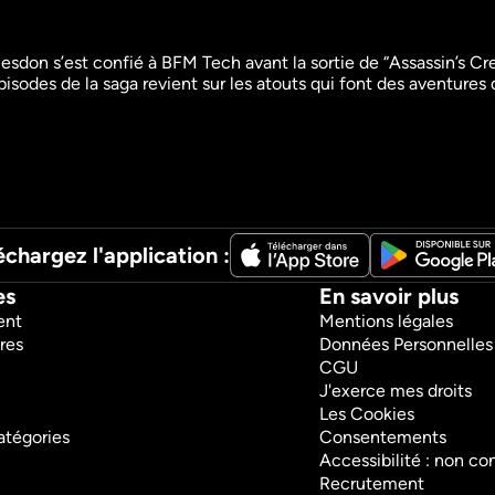
don s’est confié à BFM Tech avant la sortie de “Assassin’s Creed 
isodes de la saga revient sur les atouts qui font des aventures 
Young Sheldon
Castle
Séries
Séries
Fiction
Fiction
échargez l'application :
es
En savoir plus
ent
Mentions légales
res
Données Personnelles
CGU
J'exerce mes droits
Les Cookies
atégories
Consentements
Accessibilité : non c
Recrutement