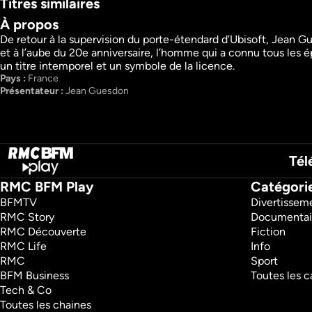
Titres similaires
À propos
De retour à la supervision du porte-étendard d’Ubisoft, Jean Gues
et à l’aube du 20e anniversaire, l’homme qui a connu tous les ép
Faites entrer l'accusé
Le Bigdil
un titre intemporel et un symbole de la licence.
Crimes
Jeux
Pays : 
France
Documentaires
Divertissement
Présentateur : 
Jean Guesdon
Tél
RMC BFM Play
Catégori
BFMTV 
Divertissem
RMC Story 
Documentai
RMC Découverte 
Fiction
RMC Life 
Info
RMC 
Sport
BFM Business 
Toutes les c
Tech & Co 
Toutes les chaines