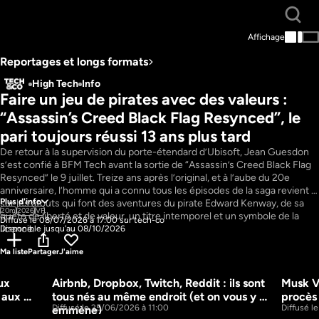
Affichage
Reportages et longs formats
High Tech
Info
Faire un jeu de pirates avec des valeurs : 
“Assassin’s Creed Black Flag Resynced”, le 
pari toujours réussi 13 ans plus tard
De retour à la supervision du porte-étendard d’Ubisoft, Jean Guesdon 
s’est confié à BFM Tech avant la sortie de “Assassin’s Creed Black Flag 
Resynced” le 9 juillet. Treize ans après l’original, et à l’aube du 20e 
anniversaire, l’homme qui a connu tous les épisodes de la saga revient 
Plus d'info
sur les atouts qui font des aventures du pirate Edward Kenway, de sa 
20m
2026
VF
quête de liberté et de valeur, un titre intemporel et un symbole de la 
Diffusé le 08/07/2026 à 17:00 sur tech-co
licence.
Disponible jusqu'au 08/10/2026
Ma liste
Partager
J'aime
x 
Airbnb, Dropbox, Twitch, Reddit : ils sont 
Musk VS
16m
16m
 aux 
tous nés au même endroit (et on vous y 
procès 
Diffusé le 25/06/2026 à 11:00
Diffusé l
emmène)