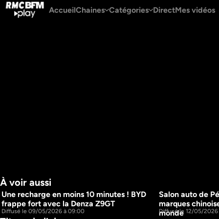
Accueil
Chaines
Catégories
Direct
Mes vidéos
À voir aussi
Une recharge en moins 10 minutes ! BYD 
Salon auto de Pék
2 JOURS
frappe fort avec la Denza Z9GT
marques chinoise
16m
Diffusé le 09/05/2026 à 09:00
Diffusé le 12/05/2026 
monde