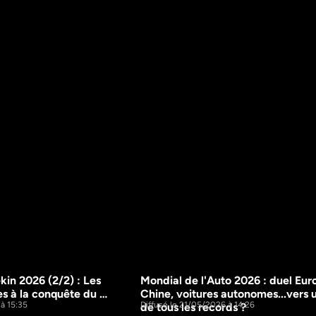
in 2026 (2/2) : Les 
Mondial de l'Auto 2026 : duel Eur
15m
s à la conquête du 
Chine, voitures autonomes...vers u
à 15:35
Diffusé le 21/05/2026 à 14:26
de tous les records ?