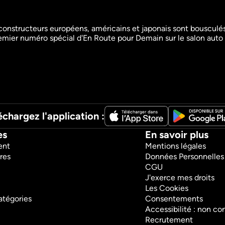
 constructeurs européens, américains et japonais sont bousculés
emier numéro spécial d'En Route pour Demain sur le salon auto
De quoi j'me mail ?
Multijou
High Tech
High Tech
Info
Info
échargez l'application :
es
En savoir plus
ent
Mentions légales
res
Données Personnelles
CGU
J'exerce mes droits
Les Cookies
atégories
Consentements
Accessibilité : non c
Recrutement