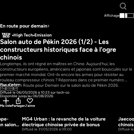
Affichage
En route pour demain
High Tech
Emission
Salon auto de Pékin 2026 (1/2) - Les 
constructeurs historiques face à l'ogre 
chinois
Longtemps, ils ont régné en maîtres en Chine. Aujourd'hui, les 
constructeurs européens, américains et japonais sont bousculés sur le 
premier marché mondial. Ont-ils encore les armes pour résister au 
rouleau compresseur chinois ? Réponses dans ce premier numéro 
Plus d'info
spécial d'En Route pour Demain sur le salon auto de Pékin 2026.
11m
2026
VF
Diffusé le 06/05/2026 à 10:23 sur tech-co
Disponible jusqu'au 06/08/2026
Ma liste
Partager
J'aime
ope-
MG4 Urban : la revanche de la voiture 
Jaecoo,
15m
19m
n salon 
électrique chinoise privée de bonus
chinois
Diffusé le 31/05/2026 à 09:00
Diffusé l