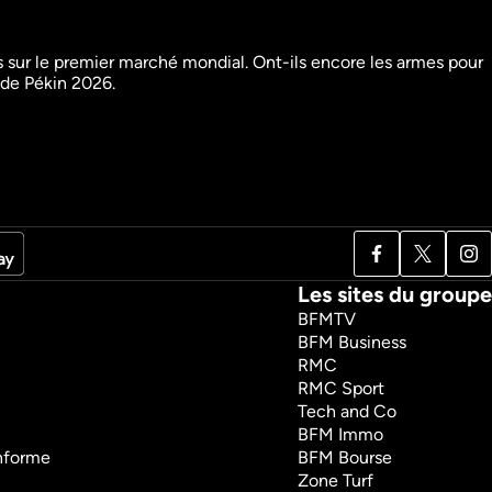
 sur le premier marché mondial. Ont-ils encore les armes pour 
 de Pékin 2026.
eurs
Bonifacio, la forteresse 
des extrêmes
Sciences et technologies
Documentaires
54m
VF
Regarder
Les sites du groupe
BFMTV
BFM Business
RMC
RMC Sport
Tech and Co
BFM Immo
onforme
BFM Bourse
Zone Turf