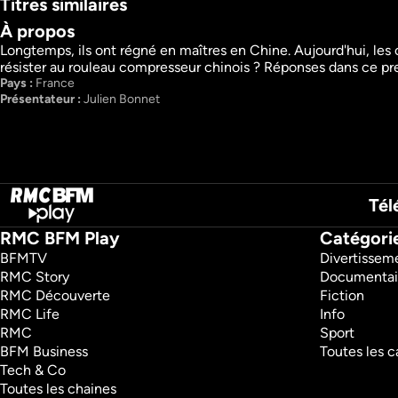
Titres similaires
À propos
Reportages et longs 
Longtemps, ils ont régné en maîtres en Chine. Aujourd'hui, les
formats
résister au rouleau compresseur chinois ? Réponses dans ce pr
Episode Suivant
Pays : 
France
High Tech
High Tech
Info
Présentateur : 
Julien Bonnet
Info
Tél
RMC BFM Play
Catégori
BFMTV 
Divertissem
RMC Story 
Documentai
RMC Découverte 
Fiction
RMC Life 
Info
RMC 
Sport
BFM Business 
Toutes les c
Tech & Co 
Toutes les chaines