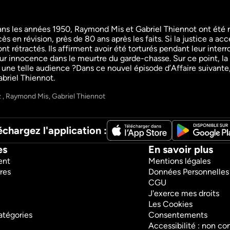
. Dans les années 1950, Raymond Mis et Gabriel Thiennot ont ét
cès en révision, près de 80 ans après les faits. Si la justice a 
Young Sheldon
Castle
 rétractés. Ils affirment avoir été torturés pendant leur interrog
Séries
Séries
ur innocence dans le meurtre du garde-chasse. Sur ce point, la Co
Fiction
Fiction
une telle audience ?Dans ce nouvel épisode d’Affaire suivante,
briel Thiennot.
 , Raymond Mis, Gabriel Thiennot
échargez l'application :
es
En savoir plus
ent
Mentions légales
res
Données Personnelles
CGU
J'exerce mes droits
Les Cookies
atégories
Consentements
Accessibilité : non c