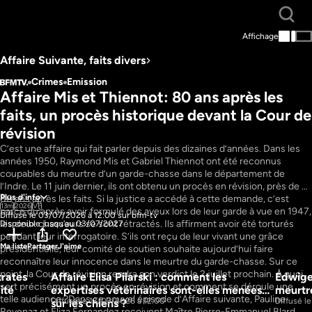
Affichage
Affaire Suivante, faits divers
Crimes
Emission
Affaire Mis et Thiennot: 80 ans après les 
faits, un procès historique devant la Cour de 
révision
C’est une affaire qui fait parler depuis des dizaines d’années. Dans les 
années 1950, Raymond Mis et Gabriel Thiennot ont été reconnus 
coupables du meurtre d’un garde-chasse dans le département de 
l’Indre. Le 11 juin dernier, ils ont obtenu un procès en révision, près de 
Plus d'info
80 ans après les faits. Si la justice a accédé à cette demande, c’est 
13m
2026
VF
parce qu’après avoir formulé des aveux lors de leur garde à vue en 1947, 
Diffusé le 03/07/2026 à 12:00 sur bfm-tv
les deux chasseurs se sont rétractés. Ils affirment avoir été torturés 
Disponible jusqu'au 03/07/2027
pendant leur interrogatoire. S’ils ont reçu de leur vivant une grâce 
Ma liste
Partager
J'aime
présidentielle, leur comité de soutien souhaite aujourd’hui faire 
reconnaître leur innocence dans le meurtre du garde-chasse. Sur ce 
point, la Cour de révision rendra son verdict le 2 juillet prochain. À quoi 
rates 
Affaire Elisa Pilarski : comment les 
Edwige
18m
15m
sert précisément un procès en révision et comment se déroule une 
ité
expertises vétérinaires sont-elles menées 
meurtre
telle audience ?Dans ce nouvel épisode d’Affaire suivante, Pauline 
Diffusé le 13/03/2026 à 12:00
Diffusé l
sur les chiens ? 
Revenaz et Eliza Fernandez reçoivent Maître Pierre-Emmanuel Blard, 