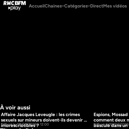
Accueil
Chaines
Catégories
Direct
Mes vidéos
À voir aussi
Affaire Jacques Leveugle : les crimes 
Espions, Mossad 
16m
sexuels sur mineurs doivent-ils devenir 
comment deux m
Diffusé le 06/03/2026 à 12:00
Diffusé le 10/04/2026
imprescriptibles ? 
basculé dans un 