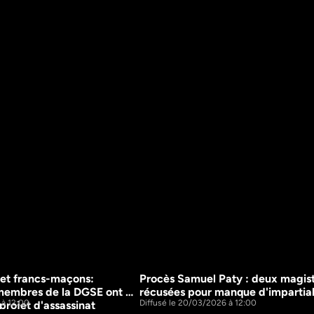
et francs-maçons: 
Procès Samuel Paty : deux magist
15m
embres de la DGSE ont 
récusées pour manque d'impartial
 à 12:00
Diffusé le 20/03/2026 à 12:00
projet d'assassinat