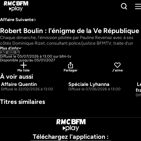
Affaire Suivante
Robert Boulin : l'énigme de la Ve République
Chaque dimanche, l’émission pilotée par Pauline Revenaz avec à ses 
côtés Dominique Rizet, consultant police/justice BFMTV, traite d’un 
Plus d'info
événement majeur de la semaine, ainsi que d’autres affaires qui sont 
47m
2026
VF
revenues sur le devant de la scène.
Diffusé le 05/07/2026 à 13:00 sur bfm-tv
Pays : 
France
Disponible jusqu'au 05/01/2027
Présentateur : 
Dominique Rizet, Pauline Revenaz
Ma liste
Partager
J'aime
À voir aussi
Affaire Quentin
Spéciale Lyhanna
 L
48m
45m
Diffusé le 22/02/2026 à 13:00
Diffusé le 07/06/2026 à 13:00
fr
Dif
Titres similaires
Téléchargez l'application :