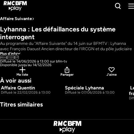
Affaire Suivante
Lyhanna : Les défaillances du système 
interrogent
Au programme du "Affaire Suivante" du 14 juin sur BFMTV : Lyhanna 
avec François Daoust Ancien directeur de l’IRCGN et du pôle judiciaire 
Plus d'info
de la gendarmerie et professeur de sciences criminelles à l’université 
46m
2026
VF
de Cergy Pontoise; Johanna Rozenblum Psychologue-clinicienne, 
Diffusé le 14/06/2026 à 13:00 sur bfm-tv
consultante BFMTV; Béatrice Brugère Magistrate, secrétaire générale 
Disponible jusqu'au 14/12/2026
du syndicat Unité Magistrats FO - auteure du livre "Justice : la colère qui 
Ma liste
Partager
J'aime
monte" (éd. de l'Observatoire) ; Christine et Fabienne Sœurs de Sabine 
À voir aussi
Dumont; Andréa Bescond Réalisatrice; Nathalie Bucquet Avocate de 
l’association “Innocence en Danger”; Johanna Rozenblum 
Affaire Quentin
Spéciale Lyhanna
 L
48m
45m
Psychologue-clinicienne, consultante BFMTV et Jerôme Moreau Porte-
Diffusé le 22/02/2026 à 13:00
Diffusé le 07/06/2026 à 13:00
fr
parole de France Victimes.
Dif
Pays : 
France
Titres similaires
Présentateur : 
Dominique Rizet, Pauline Revenaz