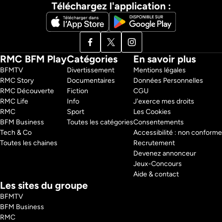
Téléchargez l'application :
RMC BFM Play
Catégories
En savoir plus
BFMTV 
Divertissement
Mentions légales
RMC Story 
Documentaires
Données Personnelles
RMC Découverte 
Fiction
CGU
RMC Life 
Info
J'exerce mes droits
RMC 
Sport
Les Cookies
BFM Business 
Toutes les catégories
Consentements
Tech & Co 
Accessibilité : non conforme
Toutes les chaines
Recrutement
Devenez annonceur
Jeux-Concours
Aide & contact
Les sites du groupe
BFMTV
BFM Business
RMC