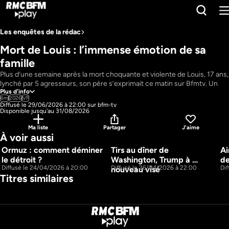
Les enquêtes de la rédac
Mort de Louis : l’immense émotion de sa 
famille
Plus d’une semaine après la mort choquante et violente de Louis, 17 ans, 
lynché par 5 agresseurs, son père s’exprimait ce matin sur Bfmtv. Un 
Plus d'info
témoignage empli d’une profonde émotion mais aussi de question. 
6m
2026
VF
Pourquoi son fils a-t-il été attiré dans un piège mortel ? La justice a-t-
Diffusé le 29/06/2026 à 22:00 sur bfm-tv
elle dysfonctionné, aurait-elle pu mieux protéger l’adolescent ?
Disponible jusqu'au 31/08/2026
Pays : 
France
Ma liste
Partager
J'aime
Présentateur : 
Stéphanie Zenati, Raphaël Redon, Simon terrassier, 
À voir aussi
Bertrand Séguier
Ormuz : comment déminer 
Tirs au dîner de 
Ai
4m
8m
le détroit ?
Washington, Trump à 
d
Diffusé le 24/04/2026 à 20:00
Diffusé le 26/04/2026 à 22:00
Di
nouveau visé
Titres similaires