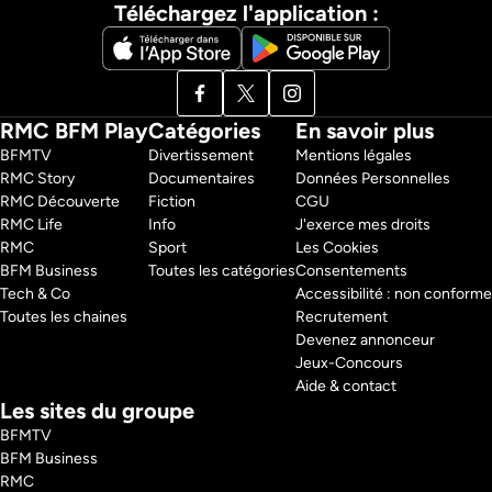
Téléchargez l'application :
RMC BFM Play
Catégories
En savoir plus
BFMTV 
Divertissement
Mentions légales
RMC Story 
Documentaires
Données Personnelles
RMC Découverte 
Fiction
CGU
RMC Life 
Info
J'exerce mes droits
RMC 
Sport
Les Cookies
BFM Business 
Toutes les catégories
Consentements
Tech & Co 
Accessibilité : non conforme
Toutes les chaines
Recrutement
Devenez annonceur
Jeux-Concours
Aide & contact
Les sites du groupe
BFMTV
BFM Business
RMC