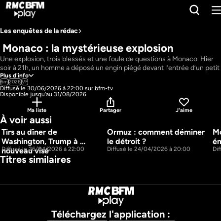
Les enquêtes de la rédac
 Monaco : la mystérieuse explosion 
Une explosion, trois blessés et une foule de questions à Monaco. Hier 
soir à 21h, un homme a déposé un engin piégé devant l’entrée d’un petit 
Plus d'info
immeuble avant de s’enfuir. L’un des blessés pourrait être un richissime 
6m
2026
VF
homme d’affaire originaire d’Ukraine visé par des sanctions dans son 
Diffusé le 30/06/2026 à 22:00 sur bfm-tv
pays.
Disponible jusqu'au 31/08/2026
Pays : 
France
Ma liste
Partager
J'aime
Présentateur : 
Bertrand Séguier, Stéphanie Zenati 
À voir aussi
Tirs au dîner de 
Ormuz : comment déminer 
Mo
8m
4m
Washington, Trump à 
le détroit ?
ém
Diffusé le 26/04/2026 à 22:00
Diffusé le 24/04/2026 à 20:00
Di
nouveau visé
Titres similaires
Téléchargez l'application :