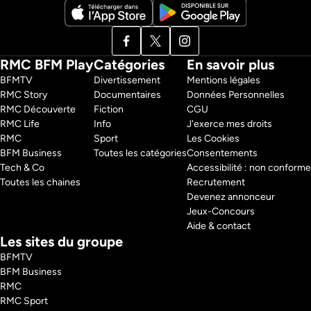
RMC BFM Play
Catégories
En savoir plus
BFMTV 
Divertissement
Mentions légales
RMC Story 
Documentaires
Données Personnelles
RMC Découverte 
Fiction
CGU
RMC Life 
Info
J'exerce mes droits
RMC 
Sport
Les Cookies
BFM Business 
Toutes les catégories
Consentements
Tech & Co 
Accessibilité : non conforme
Toutes les chaines
Recrutement
Devenez annonceur
Jeux-Concours
Aide & contact
Les sites du groupe
BFMTV
BFM Business
RMC
RMC Sport