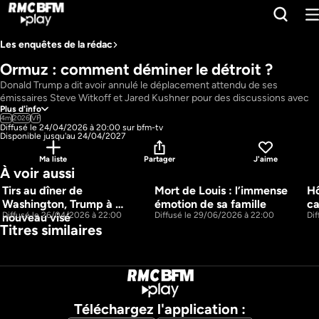
Les enquêtes de la rédac
Ormuz : comment déminer le détroit ?
Donald Trump a dit avoir annulé le déplacement attendu de ses 
émissaires Steve Witkoff et Jared Kushner pour des discussions avec 
Plus d'info
l'Iran à Islamabad au Pakistan. "J’ai dit à mes équipes, alors qu’elles se 
4m
2026
VF
préparaient à partir: 'Non, vous n’allez pas faire un vol de 18 heures pour 
Diffusé le 24/04/2026 à 20:00 sur bfm-tv
aller là-bas. Nous avons toutes les cartes. Ils peuvent nous appeler 
Disponible jusqu'au 24/04/2027
quand ils veulent, mais vous n’allez pas faire un vol de 18 heures pour 
Ma liste
Partager
J'aime
rester assis à parler de rien'", a-t-il déclaré à la correspondante de Fox 
À voir aussi
News à la Maison Blanche.
Pays : 
France
Tirs au dîner de 
Mort de Louis : l’immense 
Hô
8m
6m
Présentateur : 
Didier François
Washington, Trump à 
émotion de sa famille
ca
Diffusé le 26/04/2026 à 22:00
Diffusé le 29/06/2026 à 22:00
Di
nouveau visé
Titres similaires
Téléchargez l'application :