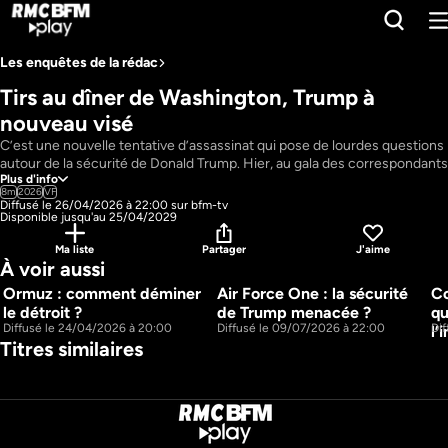
Les enquêtes de la rédac
Tirs au dîner de Washington, Trump à 
nouveau visé
C’est une nouvelle tentative d’assassinat qui pose de lourdes questions 
autour de la sécurité de Donald Trump. Hier, au gala des correspondants 
Plus d'info
de la Maison Blanche, le Président américain a de nouveau été la cible 
8m
2026
VF
d’un attentat : qui est l’assaillant et comment a-t-il pu forcer le dispositif 
Diffusé le 26/04/2026 à 22:00 sur bfm-tv
de sécurité qui entoure l’homme normalement le plus protégé du 
Disponible jusqu'au 25/04/2029
monde ? Les services secrets ont-ils failli ? Le récit de Maël Jeanthon et 
Ma liste
Partager
J'aime
Manuella Braun.
À voir aussi
Pays : 
France
Présentateur : 
Donald Trump
Ormuz : comment déminer 
Air Force One : la sécurité 
Co
4m
7m
le détroit ?
de Trump menacée ?
qu
Diffusé le 24/04/2026 à 20:00
Diffusé le 09/07/2026 à 22:00
Di
l’
Titres similaires
Le