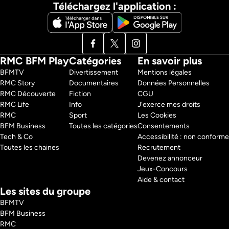
Téléchargez l'application :
RMC BFM Play
Catégories
En savoir plus
BFMTV 
Divertissement
Mentions légales
RMC Story 
Documentaires
Données Personnelles
RMC Découverte 
Fiction
CGU
RMC Life 
Info
J'exerce mes droits
RMC 
Sport
Les Cookies
BFM Business 
Toutes les catégories
Consentements
Tech & Co 
Accessibilité : non conforme
Toutes les chaines
Recrutement
Devenez annonceur
Jeux-Concours
Aide & contact
Les sites du groupe
BFMTV
BFM Business
RMC