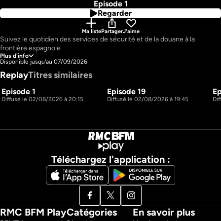
Episode 1
Regarder
Ma liste
Partager
J'aime
Suivez le quotidien des services de sécurité et de la douane à la 
frontière espagnole
Plus d'info
Disponible jusqu'au 07/09/2026
Replay
Titres similaires
Episode 1
Episode 19
Ep
22m
22m
S6 E1
S5 E19
Diffusé le 02/08/2026 à 20:15
Diffusé le 02/08/2026 à 19:45
Di
Téléchargez l'application :
RMC BFM Play
Catégories
En savoir plus