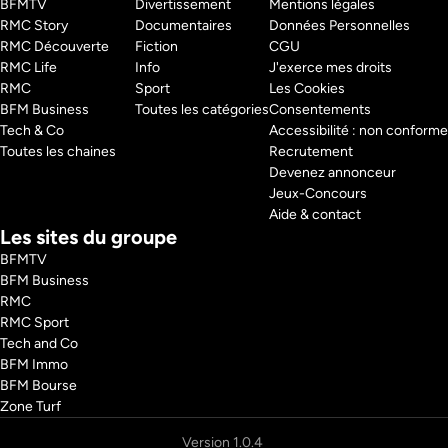
BFMTV 
Divertissement
Mentions légales
RMC Story 
Documentaires
Données Personnelles
RMC Découverte 
Fiction
CGU
RMC Life 
Info
J'exerce mes droits
RMC 
Sport
Les Cookies
BFM Business 
Toutes les catégories
Consentements
Tech & Co 
Accessibilité : non conforme
Toutes les chaines
Recrutement
Devenez annonceur
Jeux-Concours
Aide & contact
Les sites du groupe
BFMTV
BFM Business
RMC
RMC Sport
Tech and Co
BFM Immo
BFM Bourse
Zone Turf