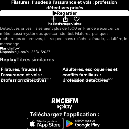
Filatures, fraudes à l’assurance et vols : profession 
détectives privés
Regarder
Ma liste
Partager
J'aime
Détectives privés. Ils seraient plus de 1500 en France à exercer ce 
métier aussi mystérieux que confidentiel. Filatures, planques, 
recherches de preuves, ils traquent sans relâche la fraude, l’adultère, le 
mensonge.

Plus d'info
Disponible jusqu'au 25/01/2027
Véritables auxiliaires de justice, au service des particuliers comme des 
Replay
Titres similaires
entreprises, ils sont chaque jour sur le terrain à la recherche de la vérité.

Filatures, fraudes à 
Adultères, escroqueries et 
En immersion, durant plusieurs mois, nos caméras ont pu les suivre 
1h7m
1h4m
S1 E1
S1 E2
l’assurance et vols : 
conflits familiaux : 
dans leurs missions les plus périlleuses, à la découverte de leurs 
Disponible jusqu'au 25/01/2027
Disponible jusqu'au 25/01/2027
profession détectives 
profession détectives 
privés
privés
Téléchargez l'application :