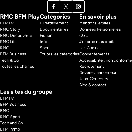
RMC BFM Play
Catégories
En savoir plus
BFMTV 
Divertissement
Mentions légales
RMC Story 
Documentaires
Données Personnelles
RMC Découverte 
Fiction
CGU
RMC Life 
Info
J'exerce mes droits
RMC 
Sport
Les Cookies
BFM Business 
Toutes les catégories
Consentements
Tech & Co 
Accessibilité : non conforme
Toutes les chaines
Recrutement
Devenez annonceur
Jeux-Concours
Aide & contact
Les sites du groupe
BFMTV
BFM Business
RMC
RMC Sport
Tech and Co
BFM Immo