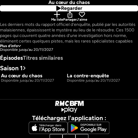
Au cœur du chaos
Regarder
Ma liste
Partager
J'aime
Les derniers mots du rapport officiel d’enquête, publié par les autorités 
malaisiennes, épaississent le mystère au lieu de le résoudre. Ces 1500 
pages qui couvrent quatre années d’une investigation hors norme, 
éliminent certes quelques pistes, mais les rares spécialistes capables 
Plus d'info
de les analyser, y relèvent des informations contradictoires, 
Disponible jusqu'au 20/11/2027
inexpliquées, erronées qui s’ajoutent aux dysfonctionnements flagrants 
Épisodes
Titres similaires
de la gestion de la crise par les autorités, aux mensonges avérés, et à 
l’hystérie médiatique autour de l’affaire.
Saison 1
Au cœur du chaos
La contre-enquête
53m
52m
S1 E1
S1 E2
Disponible jusqu'au 20/11/2027
Disponible jusqu'au 20/11/2027
Téléchargez l'application :