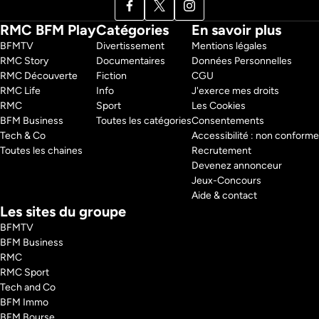
RMC BFM Play
Catégories
En savoir plus
BFMTV 
Divertissement
Mentions légales
RMC Story 
Documentaires
Données Personnelles
RMC Découverte 
Fiction
CGU
RMC Life 
Info
J'exerce mes droits
RMC 
Sport
Les Cookies
BFM Business 
Toutes les catégories
Consentements
Tech & Co 
Accessibilité : non conforme
Toutes les chaines
Recrutement
Devenez annonceur
Jeux-Concours
Aide & contact
Les sites du groupe
BFMTV
BFM Business
RMC
RMC Sport
Tech and Co
BFM Immo
BFM Bourse