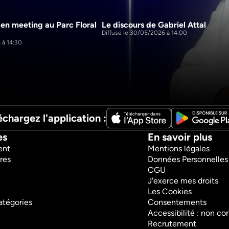
 en meeting au Parc Floral 
Le discours de Gabriel Attal
1h6m
Diffusé le 30/05/2026 à 14:00
 à 14:30
échargez l'application :
es
En savoir plus
ent
Mentions légales
res
Données Personnelles
CGU
J'exerce mes droits
Les Cookies
atégories
Consentements
Accessibilité : non c
Recrutement