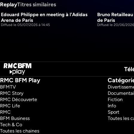
Replay
Titres similaires
Edouard Philippe en meeting à l'Adidas 
Bruno Retailleau
1h43m
Arena de Paris
de Paris
Diffusé le 05/07/2026 à 14:45
Diffusé le 20/06/2026
Tél
RMC BFM Play
Catégori
BFMTV 
Divertissem
RMC Story 
Documentai
RMC Découverte 
Fiction
RMC Life 
Info
RMC 
Sport
BFM Business 
Toutes les c
Tech & Co 
Toutes les chaines