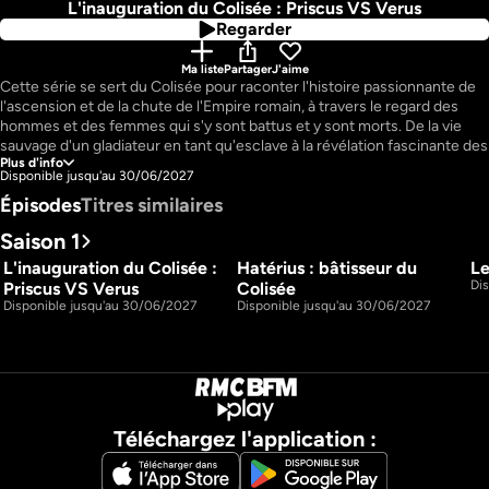
L'inauguration du Colisée : Priscus VS Verus
Regarder
Ma liste
Partager
J'aime
Cette série se sert du Colisée pour raconter l'histoire passionnante de 
l'ascension et de la chute de l'Empire romain, à travers le regard des 
hommes et des femmes qui s'y sont battus et y sont morts. De la vie 
sauvage d'un gladiateur en tant qu'esclave à la révélation fascinante des 
Plus d'info
nombreuses façons dont les empereurs de Rome ont utilisé cet 
Disponible jusqu'au 30/06/2027
amphithéâtre pour démontrer leur pouvoir absolu, "Gladiateurs : des 
Épisodes
Titres similaires
origines à la chute du colisée" offre un regard unique sur une période 
charnière de l'histoire du monde. Cette série donne vie aux défis 
Saison 1
architecturaux de la construction de l'arène et aux expériences vécues 
par les vrais Romains à l'intérieur du stade.Chaque épisode met en 
L'inauguration du Colisée : 
Hatérius : bâtisseur du 
Le
46m
42m
scène l'un des huit protagonistes principaux, tous inspirés de 
S1 E1
S1 E2
Di
Priscus VS Verus
Colisée
personnages réels de l'histoire. Couvrant plusieurs centaines d'années, 
Disponible jusqu'au 30/06/2027
Disponible jusqu'au 30/06/2027
la série se déroule chronologiquement, depuis la conception 
surprenante de l'arène jusqu'à sa décadence finale. Avec des 
interviews d'historiens de renom, "Gladiateurs : des origines à la chute 
du colisée" utilise des reconstitutions saisissantes et des effets 
spéciaux pour insuffler de l'émotion dans le récit personnel de chaque 
personnage.
Téléchargez l'application :