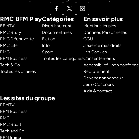
RMC BFM Play
Catégories
En savoir plus
BFMTV 
Divertissement
Mentions légales
RMC Story 
Documentaires
Données Personnelles
RMC Découverte 
Fiction
CGU
RMC Life 
Info
J'exerce mes droits
RMC 
Sport
Les Cookies
BFM Business 
Toutes les catégories
Consentements
Tech & Co 
Accessibilité : non conforme
Toutes les chaines
Recrutement
Devenez annonceur
Jeux-Concours
Aide & contact
Les sites du groupe
BFMTV
BFM Business
RMC
RMC Sport
Tech and Co
BFM Immo