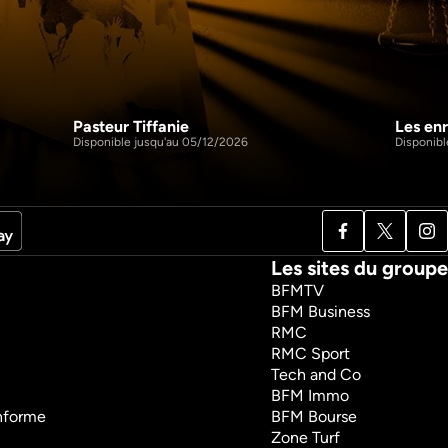
Pasteur Tiffanie
Les enr
43m
43m
S1 E4
S1 E5
Disponible jusqu'au 05/12/2026
Disponibl
Les sites du groupe
BFMTV
BFM Business
RMC
RMC Sport
Tech and Co
BFM Immo
onforme
BFM Bourse
Zone Turf