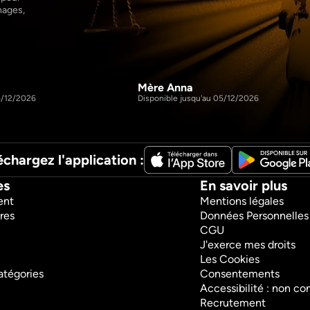
ages, 
Mère Anna
43m
S1 E3
5/12/2026
Disponible jusqu'au 05/12/2026
échargez l'application :
es
En savoir plus
ent
Mentions légales
res
Données Personnelles
CGU
J'exerce mes droits
Les Cookies
atégories
Consentements
Accessibilité : non c
Recrutement