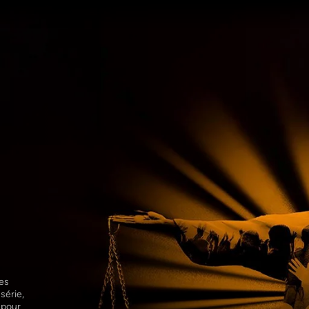
es 
érie, 
pour 