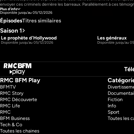
envoyer ces criminels derrière les barreaux. Parallèlement à ces témoign
Plus d'info
d’anciens adeptes retracent leur parcours.
Disponible jusqu'au 05/12/2026
Épisodes
Titres similaires
Saison 1
Le prophète d'Hollywood
Les généraux
43m
S1 E1
S1 E2
Disponible jusqu'au 05/12/2026
Disponible jusqu'au 0
Tél
RMC BFM Play
Catégori
BFMTV 
Divertissem
RMC Story 
Documentai
RMC Découverte 
Fiction
RMC Life 
Info
RMC 
Sport
BFM Business 
Toutes les c
Tech & Co 
Toutes les chaines