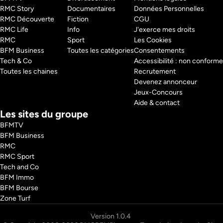
laboratoires stériles, nous plongerons enfin au coeur de son ADN pour 
RMC Story 
Documentaires
Données Personnelles
percer le code Néandertal. L'objectif ultime : comprendre pourquoi 
RMC Découverte 
Fiction
CGU
nous sommes les seuls survivants de cette grande enquête qui s'étend 
RMC Life 
Info
J'exerce mes droits
sur des centaines de milliers d'années et trois continents, afin de 
résoudre l'énigme la plus fascinante de l'histoire de l'humanité.
RMC 
Sport
Les Cookies
Pays : 
France
BFM Business 
Toutes les catégories
Consentements
Auteur : 
Blandine JOSSELIN
Tech & Co 
Accessibilité : non conforme
Réalisateur : 
Blandine JOSSELIN
Toutes les chaines
Recrutement
Devenez annonceur
Jeux-Concours
Aide & contact
Les sites du groupe
BFMTV
BFM Business
RMC
RMC Sport
Tech and Co
BFM Immo
BFM Bourse
Zone Turf