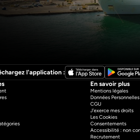
nisée, 
vite 
s : des 
lossales 
trée où 
ires 
F-35 américain : les 
Les secr
no XXL
secrets de l'avion de 
avions Ch
base 
chasse rival du rafale
Gaulle
les 
 leurs 
Sciences et technologies
Sciences et 
Documentaires
Documentair
échargez l'application :
52m
VF
1h14m
VF
Regarder
Re
es
En savoir plus
ent
Mentions légales
res
Données Personnelles
CGU
J'exerce mes droits
Les Cookies
atégories
Consentements
Accessibilité : non c
Recrutement