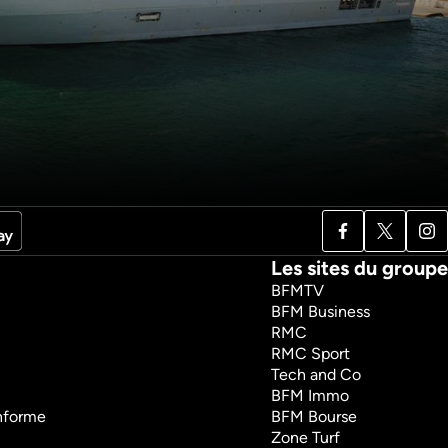
ets du porte-
Charles de Gaulle : les 
arles de 
10 secrets du porte-
avions nucléaire
technologies
Sciences et technologies
es
Documentaires
53m
VF
garder
Regarder
Les sites du groupe
BFMTV
BFM Business
RMC
RMC Sport
Tech and Co
BFM Immo
onforme
BFM Bourse
Zone Turf