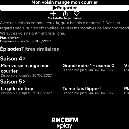
Mon voisin mange mon courrier
Regarder
Ma liste
Partager
J'aime
Avec des voisins comme ceux-là, qui a besoin d’ennemis ? Dans un 
regard spécial sur les dix rivalités les plus mémorables de Neighborhood 
Wars, ces voisins ont franchi la ligne.
Plus d'info
Disponible jusqu'au 30/06/2027
Épisodes
Titres similaires
Saison 4
Mon voisin mange mon 
Grand-mère 1 - escroc 0
Vi
20m
21m
S4 E1
S4 E2
Disponible jusqu'au 30/06/2027
Di
courrier
Disponible jusqu'au 30/06/2027
Saison 5
La gifle de trop
Tu me fais flipper ! 
Pl
21m
21m
S5 E1
S5 E3
Disponible jusqu'au 30/06/2027
Disponible jusqu'au 30/06/2027
Di