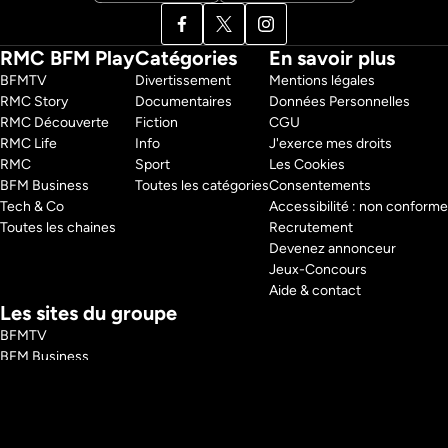
RMC BFM Play
Catégories
En savoir plus
BFMTV 
Divertissement
Mentions légales
RMC Story 
Documentaires
Données Personnelles
RMC Découverte 
Fiction
CGU
RMC Life 
Info
J'exerce mes droits
RMC 
Sport
Les Cookies
BFM Business 
Toutes les catégories
Consentements
Tech & Co 
Accessibilité : non conforme
Toutes les chaines
Recrutement
Devenez annonceur
Jeux-Concours
Aide & contact
Les sites du groupe
BFMTV
BFM Business
RMC
RMC Sport
Tech and Co
BFM Immo