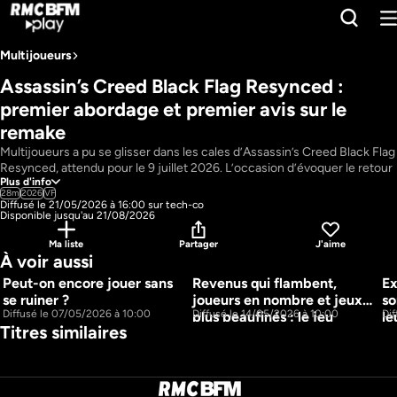
Multijoueurs
Assassin’s Creed Black Flag Resynced : 
premier abordage et premier avis sur le 
remake
Multijoueurs a pu se glisser dans les cales d’Assassin’s Creed Black Flag 
Resynced, attendu pour le 9 juillet 2026. L’occasion d’évoquer le retour 
Plus d'info
du jeu avec Paul Fu, son directeur créatif chez Ubisoft Singapour, et 
28m
2026
VF
Matt Ryan, l’acteur derrière Edward Kenway, tout heureux de reprendre 
Diffusé le 21/05/2026 à 16:00 sur tech-co
la barre, 13 ans après sa première escapade dans les Caraïbes. Que vaut 
Disponible jusqu'au 21/08/2026
ce remake ? On vous livre notre premier avis.
Ma liste
Partager
J'aime
Pays : 
France
À voir aussi
Présentateur : 
Melinda Davan-Soulas, Paul Fu, Matt Ryan
Peut-on encore jouer sans 
Revenus qui flambent, 
Ex
40m
11H6M
se ruiner ?
joueurs en nombre et jeux 
so
42m
Diffusé le 07/05/2026 à 10:00
Diffusé le 14/05/2026 à 10:00
Di
plus peaufinés : le jeu 
le
Titres similaires
mobile, injustement mal-
aimé ?