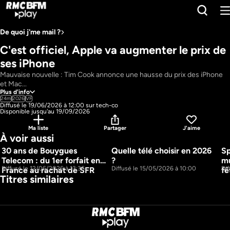
De quoi j'me mail ?
C'est officiel, Apple va augmenter le prix de 
ses iPhone
Mauvaise nouvelle : Tim Cook annonce une hausse du prix des iPhone 
et Mac...
Plus d'info
Pays : 
France
24m
2026
VF
Présentateur : 
Anthony Morel, François Sorel
Diffusé le 19/06/2026 à 12:00 sur tech-co
Disponible jusqu'au 19/09/2026
Ma liste
Partager
J'aime
À voir aussi
30 ans de Bouygues 
Quelle télé choisir en 2026 
Sp
22m
16m
Telecom : du 1er forfait en 
?
mu
Diffusé le 12/06/2026 à 13:36
Diffusé le 15/05/2026 à 10:00
Di
France au rachat de SFR
fê
Titres similaires