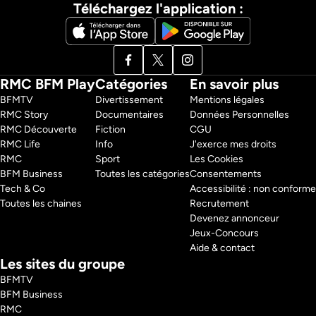
Téléchargez l'application :
RMC BFM Play
Catégories
En savoir plus
BFMTV 
Divertissement
Mentions légales
RMC Story 
Documentaires
Données Personnelles
RMC Découverte 
Fiction
CGU
RMC Life 
Info
J'exerce mes droits
RMC 
Sport
Les Cookies
BFM Business 
Toutes les catégories
Consentements
Tech & Co 
Accessibilité : non conforme
Toutes les chaines
Recrutement
Devenez annonceur
Jeux-Concours
Aide & contact
Les sites du groupe
BFMTV
BFM Business
RMC