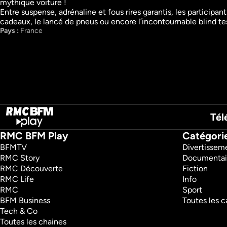
mythique voiture !

Le Bigdil des années 90
Le grand bêtisier
Entre suspense, adrénaline et fous rires garantis, les particip
Jeux
Humour
Divertissement
Divertissement
Pays : 
France
Tél
RMC BFM Play
Catégori
BFMTV 
Divertissem
RMC Story 
Documentai
RMC Découverte 
Fiction
RMC Life 
Info
RMC 
Sport
BFM Business 
Toutes les c
Tech & Co 
Toutes les chaines