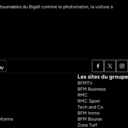
bêtisier
Le meilleur de Jeff 
ontournables du Bigdil comme le photomaton, la voiture à 
Panacloc - Volume 2
nt
Humour
Divertissement
1h
VF
Regarder
Les sites du groupe
BFMTV
BFM Business
RMC
RMC Sport
Tech and Co
BFM Immo
onforme
BFM Bourse
Zone Turf