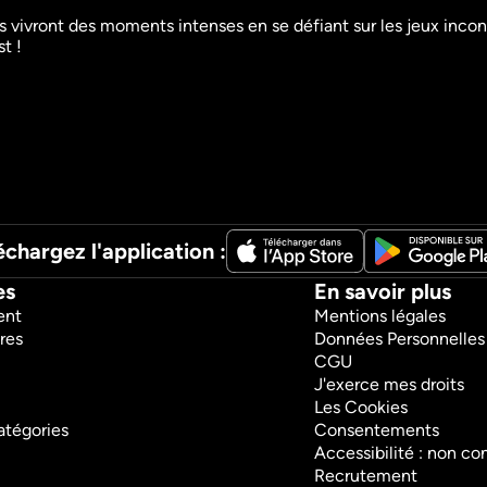
Le super bêtisier télé
Le super 
ants vivront des moments intenses en se défiant sur les jeux inc
Humour
Humour
Divertissement
Divertisseme
échargez l'application :
es
En savoir plus
ent
Mentions légales
res
Données Personnelles
CGU
J'exerce mes droits
Les Cookies
atégories
Consentements
Accessibilité : non c
Recrutement