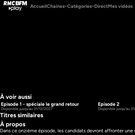
Accueil
Chaines
Catégories
Direct
Mes vidéos
À voir aussi
Episode 1 - spéciale le grand retour
Episode 2
1h19m
S1 E1
S1 E2
Disponible jusqu'au 31/12/2027
Disponible jusqu'au 3
Titres similaires
À propos
Dans ce onzième épisode, les candidats devront affronter une s