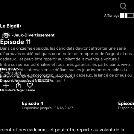
Affichage
Le Bigdil
Jeux
Divertissement
Episode 11
Dans ce onzième épisode, les candidats devront affronter une série 
d’épreuves emblématiques pour tenter de remporter de l’argent et des 
cadeaux… et peut-être repartir au volant de la mythique voiture !

Entre suspense, adrénaline et fous rires garantis, les participants vivront 
Plus d'info
des moments intenses en se défiant sur les jeux incontournables du 
1h11m
2024
VF
Bigdil comme le photomaton, la voiture à cadeaux, le lancé de pneus ou 
Diffusé le 10/03/2026 à 00:00 sur rmc-story
Disponible jusqu'au 31/12/2027
Ma liste
Partager
J'aime
Episode 4
Episod
1h17m
1h11m
S1 E4
S1 E5
Disponible jusqu'au 31/12/2027
Disponibl
ent et des cadeaux… et peut-être repartir au volant de la 