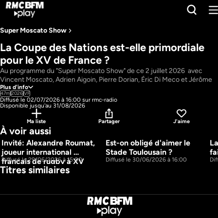
Super Moscato Show ​
La Coupe des Nations est-elle primordiale 
pour le XV de France ?
Au programme du "Super Moscato Show" de ce 2 juillet 2026  avec 
Vincent Moscato, Adrien Aigoin, Pierre Dorian, Éric Di Meco et Jérôme 
Plus d'info
Pineau : La Coupe des Nations est-elle primordiale pour le XV de France 
47m
2026
VF
? ; Moscazap ; Le journal moyen 2ème édition.
Diffusé le 02/07/2026 à 16:00 sur rmc-radio
Pays : 
France
Disponible jusqu'au 31/08/2026
Présentateur : 
Vincent Moscato, Adrien Aigoin, Pierre Dorian, Éric Di 
Ma liste
Partager
J'aime
Meco, Jérôme Pineau
À voir aussi
Invité: Alexandre Roumat, 
Est-on obligé d'aimer le 
La
53m
49m
joueur international 
Stade Toulousain ?
fa
Diffusé le 29/06/2026 à 15:00
Diffusé le 30/06/2026 à 16:00
Di
français de rugby à XV
Titres similaires