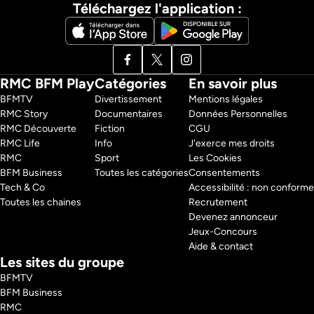
Téléchargez l'application :
RMC BFM Play
Catégories
En savoir plus
BFMTV 
Divertissement
Mentions légales
RMC Story 
Documentaires
Données Personnelles
RMC Découverte 
Fiction
CGU
RMC Life 
Info
J'exerce mes droits
RMC 
Sport
Les Cookies
BFM Business 
Toutes les catégories
Consentements
Tech & Co 
Accessibilité : non conforme
Toutes les chaines
Recrutement
Devenez annonceur
Jeux-Concours
Aide & contact
Les sites du groupe
BFMTV
BFM Business
RMC