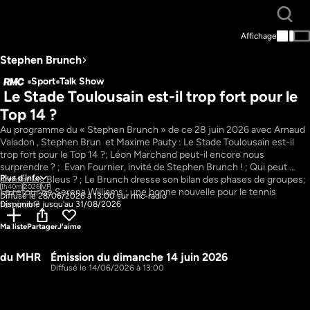
Affichage
Stephen Brunch
Sport
Talk Show
 Le Stade Toulousain est-il trop fort pour le 
Top 14 ?
Au programme du « Stephen Brunch » de ce 28 juin 2026 avec Arnaud 
Valadon , Stephen Brun  et Maxime Pauty : Le Stade Toulousain est-il 
trop fort pour le Top 14 ?; Léon Marchand peut-il encore nous 
surprendre ? ;  Evan Fournier, invité de Stephen Brunch ! ; Qui peut 
Plus d'info
arrêter les Bleus ? ; Le Brunch dresse son bilan des phases de groupes; 
1h40m
2026
VF
Le retour de Serena Williams : une bonne nouvelle pour le tennis 
Diffusé le 28/06/2026 à 13:00 sur rmc-radio
féminin ?
Disponible jusqu'au 31/08/2026
Ma liste
Partager
J'aime
r du MHR
Émission du dimanche 14 juin 2026
1h31m
1h37m
Diffusé le 14/06/2026 à 13:00