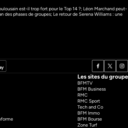
ousain est-il trop fort pour le Top 14 ?; Léon Marchand peut-
lan des phases de groupes; Le retour de Serena Williams : une 
 du Cazarre 
After Foot
Talk Show
é
Sport
Les sites du groupe
BFMTV
BFM Business
RMC
RMC Sport
Tech and Co
BFM Immo
onforme
BFM Bourse
Zone Turf