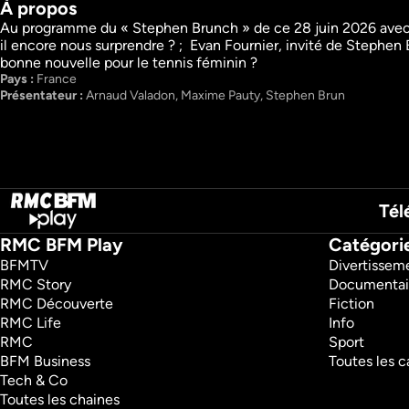
À propos
Au programme du « Stephen Brunch » de ce 28 juin 2026 avec A
il encore nous surprendre ? ;  Evan Fournier, invité de Stephen 
Super Moscato Show ​
Rothen s'enflam
bonne nouvelle pour le tennis féminin ?
Talk Show
Talk Show
Pays : 
France
Sport
Sport
Présentateur : 
Arnaud Valadon, Maxime Pauty, Stephen Brun 
Tél
RMC BFM Play
Catégori
BFMTV 
Divertissem
RMC Story 
Documentai
RMC Découverte 
Fiction
RMC Life 
Info
RMC 
Sport
BFM Business 
Toutes les c
Tech & Co 
Toutes les chaines