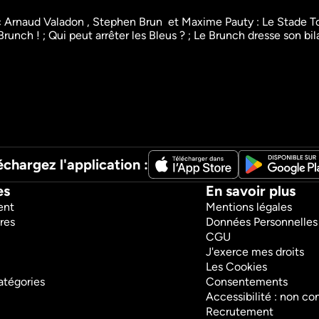
rnaud Valadon , Stephen Brun  et Maxime Pauty : Le Stade Toul
Brunch ! ; Qui peut arrêter les Bleus ? ; Le Brunch dresse son bi
me
Les Grandes Gueules 
Les nuits
du sport
Enchaîn
Talk Show
Talk Show
Sport
Sport
échargez l'application :
es
En savoir plus
ent
Mentions légales
res
Données Personnelles
CGU
J'exerce mes droits
Les Cookies
atégories
Consentements
Accessibilité : non c
Recrutement